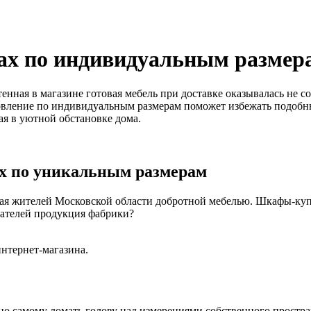
ах по индивидуальным размер
нная в магазине готовая мебель при доставке оказывалась не со
отовление по индивидуальным размерам поможет избежать подоб
ая в уютной обстановке дома.
х по уникальным размерам
вая жителей Московской области добротной мебелью. Шкафы-куп
пателей продукция фабрики?
интернет-магазина.
о самому ломать голову над измерениями собственного простран