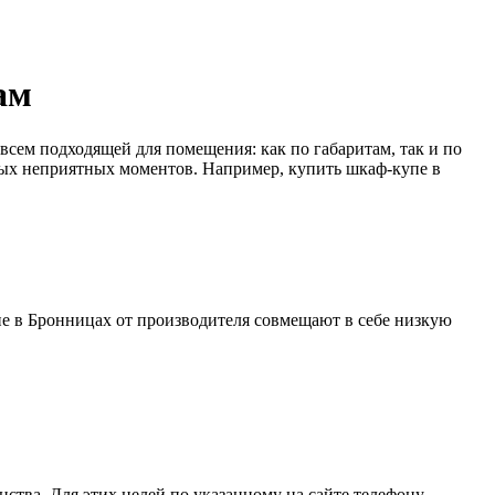
ам
всем подходящей для помещения: как по габаритам, так и по
ных неприятных моментов. Например, купить шкаф-купе в
е в Бронницах от производителя совмещают в себе низкую
ства. Для этих целей по указанному на сайте телефону