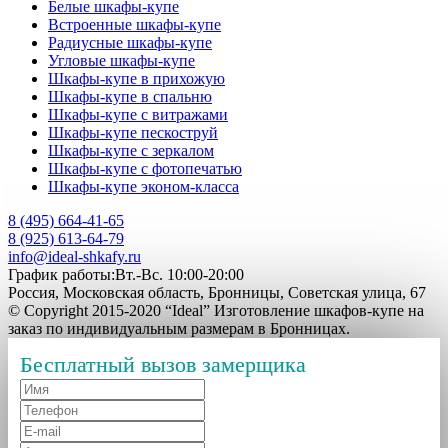
Белые шкафы-купе
Встроенные шкафы-купе
Радиусные шкафы-купе
Угловые шкафы-купе
Шкафы-купе в прихожую
Шкафы-купе в спальню
Шкафы-купе с витражами
Шкафы-купе пескоструй
Шкафы-купе с зеркалом
Шкафы-купе с фотопечатью
Шкафы-купе эконом-класса
8 (495) 664-41-65
8 (925) 613-64-79
info@ideal-shkafy.ru
График работы:Вт.-Вс. 10:00-20:00
Россия, Московская область, Бронницы, Советская улица, 67
© Copyright 2015-2020 “Ideal” Изготовление шкафов-купе на
заказ по индивидуальным размерам в Бронницах.
Бесплатный вызов замерщика