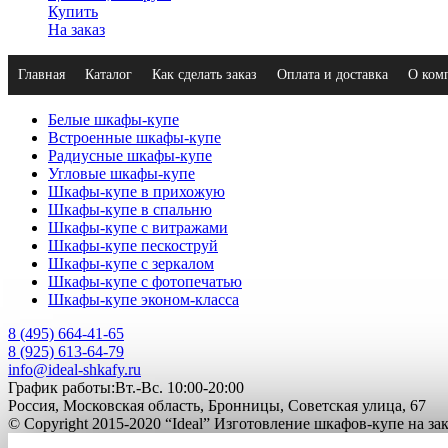
Купить
На заказ
Главная
Каталог
Как сделать заказ
Оплата и доставка
О ком
Белые шкафы-купе
Встроенные шкафы-купе
Радиусные шкафы-купе
Угловые шкафы-купе
Шкафы-купе в прихожую
Шкафы-купе в спальню
Шкафы-купе с витражами
Шкафы-купе пескоструй
Шкафы-купе с зеркалом
Шкафы-купе с фотопечатью
Шкафы-купе эконом-класса
8 (495) 664-41-65
8 (925) 613-64-79
info@ideal-shkafy.ru
График работы:Вт.-Вс. 10:00-20:00
Россия, Московская область, Бронницы, Советская улица, 67
© Copyright 2015-2020 “Ideal” Изготовление шкафов-купе на з