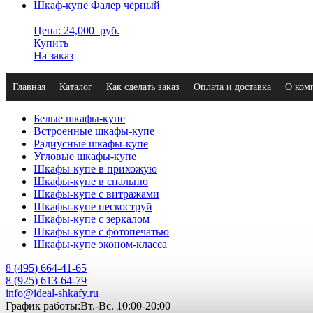
Шкаф-купе Фалер чёрный
Цена: 24,000
руб.
Купить
На заказ
Главная
Каталог
Как сделать заказ
Оплата и доставка
О ком
Белые шкафы-купе
Встроенные шкафы-купе
Радиусные шкафы-купе
Угловые шкафы-купе
Шкафы-купе в прихожую
Шкафы-купе в спальню
Шкафы-купе с витражами
Шкафы-купе пескоструй
Шкафы-купе с зеркалом
Шкафы-купе с фотопечатью
Шкафы-купе эконом-класса
8 (495) 664-41-65
8 (925) 613-64-79
info@ideal-shkafy.ru
График работы:Вт.-Вс. 10:00-20:00