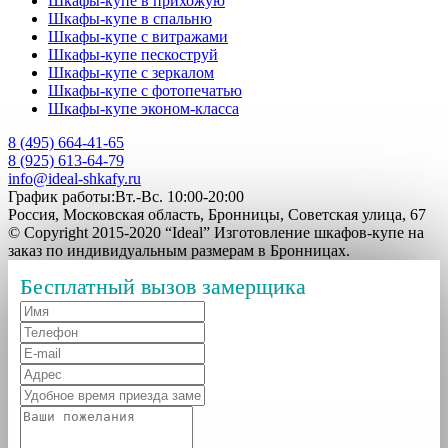
Шкафы-купе в прихожую
Шкафы-купе в спальню
Шкафы-купе с витражами
Шкафы-купе пескоструй
Шкафы-купе с зеркалом
Шкафы-купе с фотопечатью
Шкафы-купе эконом-класса
8 (495) 664-41-65
8 (925) 613-64-79
info@ideal-shkafy.ru
График работы:Вт.-Вс. 10:00-20:00
Россия, Московская область, Бронницы, Советская улица, 67
© Copyright 2015-2020 “Ideal” Изготовление шкафов-купе на
заказ по индивидуальным размерам в Бронницах.
Бесплатный вызов замерщика