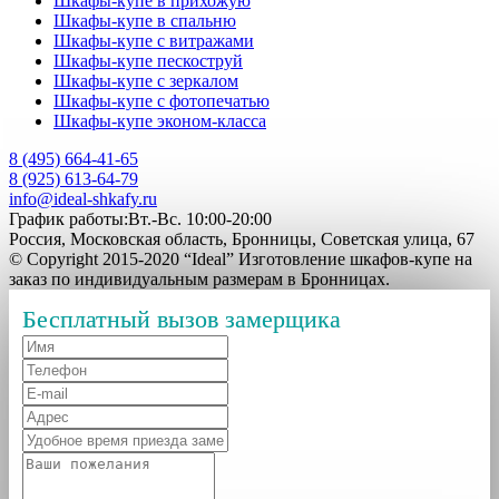
Шкафы-купе в прихожую
Шкафы-купе в спальню
Шкафы-купе с витражами
Шкафы-купе пескоструй
Шкафы-купе с зеркалом
Шкафы-купе с фотопечатью
Шкафы-купе эконом-класса
8 (495) 664-41-65
8 (925) 613-64-79
info@ideal-shkafy.ru
График работы:Вт.-Вс. 10:00-20:00
Россия, Московская область, Бронницы, Советская улица, 67
© Copyright 2015-2020 “Ideal” Изготовление шкафов-купе на
заказ по индивидуальным размерам в Бронницах.
Бесплатный вызов замерщика