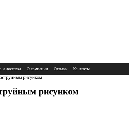
а и доставка
О компании
Отзывы
Контакты
коструйным рисунком
струйным рисунком