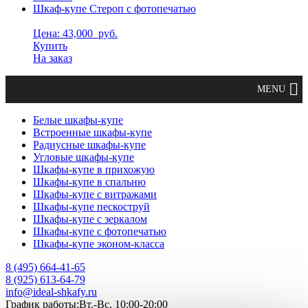
Шкаф-купе Стероп с фотопечатью
Цена: 43,000
руб.
Купить
На заказ
Белые шкафы-купе
Встроенные шкафы-купе
Радиусные шкафы-купе
Угловые шкафы-купе
Шкафы-купе в прихожую
Шкафы-купе в спальню
Шкафы-купе с витражами
Шкафы-купе пескоструй
Шкафы-купе с зеркалом
Шкафы-купе с фотопечатью
Шкафы-купе эконом-класса
8 (495) 664-41-65
8 (925) 613-64-79
info@ideal-shkafy.ru
График работы:Вт.-Вс. 10:00-20:00