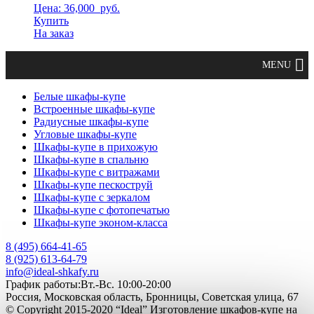
Цена: 36,000
руб.
Купить
На заказ
Белые шкафы-купе
Встроенные шкафы-купе
Радиусные шкафы-купе
Угловые шкафы-купе
Шкафы-купе в прихожую
Шкафы-купе в спальню
Шкафы-купе с витражами
Шкафы-купе пескоструй
Шкафы-купе с зеркалом
Шкафы-купе с фотопечатью
Шкафы-купе эконом-класса
8 (495) 664-41-65
8 (925) 613-64-79
info@ideal-shkafy.ru
График работы:Вт.-Вс. 10:00-20:00
Россия, Московская область, Бронницы, Советская улица, 67
© Copyright 2015-2020 “Ideal” Изготовление шкафов-купе на