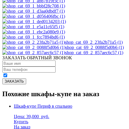
shop_cat_69_2_23fa2b71a5 (1)
shop_cat_69_2_0088f5d0b6 (1)
shop_cat_69_2_857aec6c57 (1)
ЗАКАЗАТЬ ОБРАТНЫЙ ЗВОНОК
Похожие шкафы-купе на заказ
Шкаф-купе Периф в спальню
Цена: 39,000
руб.
Купить
На заказ