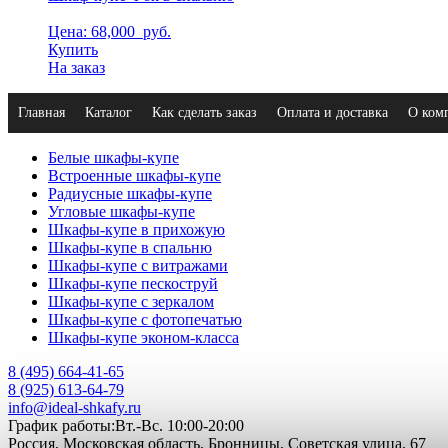
Цена: 68,000
руб.
Купить
На заказ
Главная
Каталог
Как сделать заказ
Оплата и доставка
О ком
Белые шкафы-купе
Встроенные шкафы-купе
Радиусные шкафы-купе
Угловые шкафы-купе
Шкафы-купе в прихожую
Шкафы-купе в спальню
Шкафы-купе с витражами
Шкафы-купе пескоструй
Шкафы-купе с зеркалом
Шкафы-купе с фотопечатью
Шкафы-купе эконом-класса
8 (495) 664-41-65
8 (925) 613-64-79
info@ideal-shkafy.ru
График работы:Вт.-Вс. 10:00-20:00
Россия, Московская область, Бронницы, Советская улица, 67