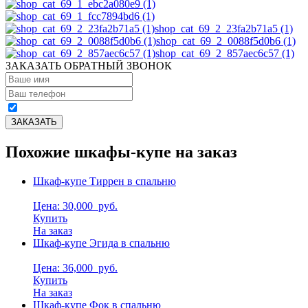
shop_cat_69_2_23fa2b71a5 (1)
shop_cat_69_2_0088f5d0b6 (1)
shop_cat_69_2_857aec6c57 (1)
ЗАКАЗАТЬ ОБРАТНЫЙ ЗВОНОК
Похожие шкафы-купе на заказ
Шкаф-купе Тиррен в спальню
Цена: 30,000
руб.
Купить
На заказ
Шкаф-купе Эгида в спальню
Цена: 36,000
руб.
Купить
На заказ
Шкаф-купе Фок в спальню