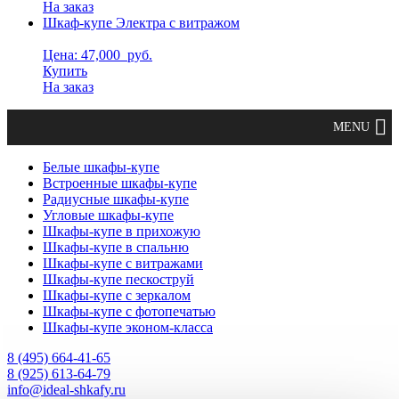
На заказ
Шкаф-купе Электра с витражом
Цена: 47,000
руб.
Купить
На заказ
Белые шкафы-купе
Встроенные шкафы-купе
Радиусные шкафы-купе
Угловые шкафы-купе
Шкафы-купе в прихожую
Шкафы-купе в спальню
Шкафы-купе с витражами
Шкафы-купе пескоструй
Шкафы-купе с зеркалом
Шкафы-купе с фотопечатью
Шкафы-купе эконом-класса
8 (495) 664-41-65
8 (925) 613-64-79
info@ideal-shkafy.ru