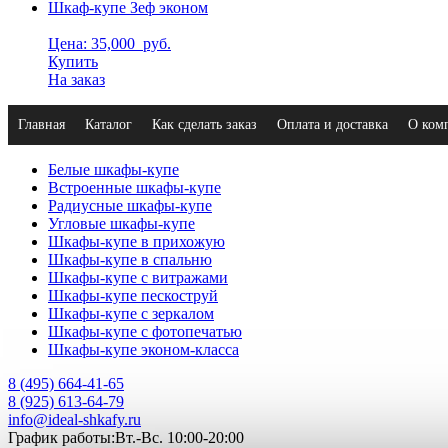
Шкаф-купе Зеф эконом
Цена: 35,000
руб.
Купить
На заказ
Главная
Каталог
Как сделать заказ
Оплата и доставка
О ком
Белые шкафы-купе
Встроенные шкафы-купе
Радиусные шкафы-купе
Угловые шкафы-купе
Шкафы-купе в прихожую
Шкафы-купе в спальню
Шкафы-купе с витражами
Шкафы-купе пескоструй
Шкафы-купе с зеркалом
Шкафы-купе с фотопечатью
Шкафы-купе эконом-класса
8 (495) 664-41-65
8 (925) 613-64-79
info@ideal-shkafy.ru
График работы:Вт.-Вс. 10:00-20:00