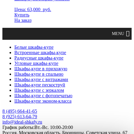
Цена: 63,000
руб.
Купить
На заказ
Белые шкафы-купе
Встроенные шкафы-купе
Радиусные шкафы-купе
Угловые шкафы-купе
Шкафы-купе в прихожую
Шкафы-купе в спальню
Шкафы-купе с витражами
Шкафы-купе пескоструй
Шкафы-купе с зеркалом
Шкафы-купе с фотопечатью
Шкафы-купе эконом-класса
8 (495) 664-41-65
8 (925) 613-64-79
info@ideal-shkafy.ru
График работы:Вт.-Вс. 10:00-20:00
Россия, Московская область, Бронницы, Советская улица, 67