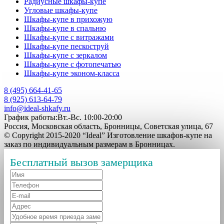
Радиусные шкафы-купе
Угловые шкафы-купе
Шкафы-купе в прихожую
Шкафы-купе в спальню
Шкафы-купе с витражами
Шкафы-купе пескоструй
Шкафы-купе с зеркалом
Шкафы-купе с фотопечатью
Шкафы-купе эконом-класса
8 (495) 664-41-65
8 (925) 613-64-79
info@ideal-shkafy.ru
График работы:Вт.-Вс. 10:00-20:00
Россия, Московская область, Бронницы, Советская улица, 67
© Copyright 2015-2020 “Ideal” Изготовление шкафов-купе на
заказ по индивидуальным размерам в Бронницах.
Бесплатный вызов замерщика