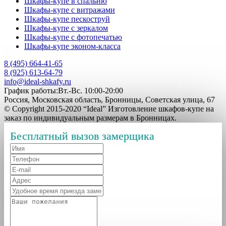
Шкафы-купе в спальню
Шкафы-купе с витражами
Шкафы-купе пескоструй
Шкафы-купе с зеркалом
Шкафы-купе с фотопечатью
Шкафы-купе эконом-класса
8 (495) 664-41-65
8 (925) 613-64-79
info@ideal-shkafy.ru
График работы:Вт.-Вс. 10:00-20:00
Россия, Московская область, Бронницы, Советская улица, 67
© Copyright 2015-2020 “Ideal” Изготовление шкафов-купе на
заказ по индивидуальным размерам в Бронницах.
Бесплатный вызов замерщика