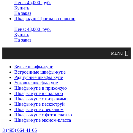
Цена: 45,000
руб.
Купить
На заказ
Шкаф-купе Троила в спальню
Цена: 48,000
руб.
Купить
На заказ
Белые шкафы-купе
Встроенные шкафы-купе
Радиусные шкафы-купе
Угловые шкафы-купе
Шкафы-купе в прихожую
Шкафы-купе в спальню
Шкафы-купе с витражами
Шкафы-купе пескоструй
Шкафы-купе с зеркалом
Шкафы-купе с фотопечатью
Шкафы-купе эконом-класса
8 (495) 664-41-65